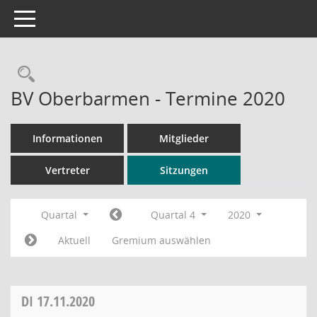
Toggle navigation
Rechercheauswahl
BV Oberbarmen - Termine 2020
Informationen
Mitglieder
Vertreter
Sitzungen
Quartal
Quartal 4
2020
Aktuell
Gremium auswählen
DI
17.11.2020