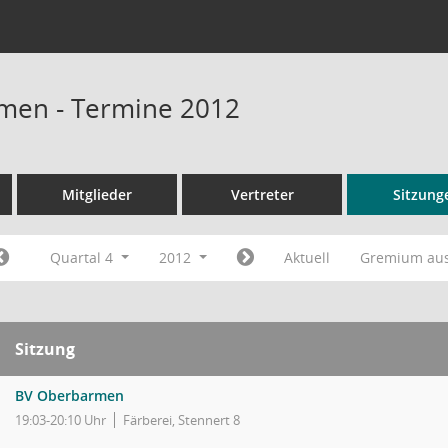
men - Termine 2012
Mitglieder
Vertreter
Sitzung
Quartal 4
2012
Aktuell
Gremium au
Sitzung
BV Oberbarmen
19:03-20:10 Uhr
Färberei, Stennert 8