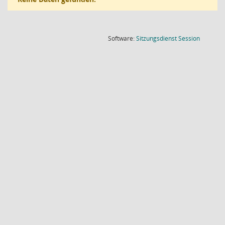
(Wird in
Software:
Sitzungsdienst
Session