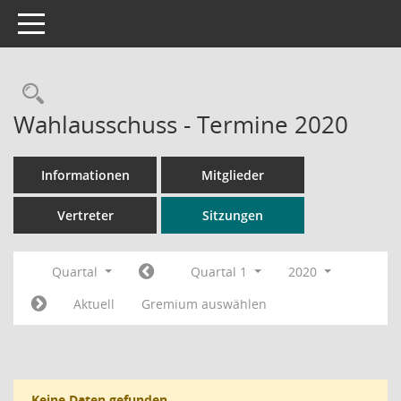
Toggle navigation
Rechercheauswahl
Wahlausschuss - Termine 2020
Informationen
Mitglieder
Vertreter
Sitzungen
Quartal
Quartal 1
2020
Aktuell
Gremium auswählen
Keine Daten gefunden.