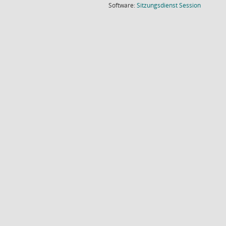
(Wird in
Software:
Sitzungsdienst
Session