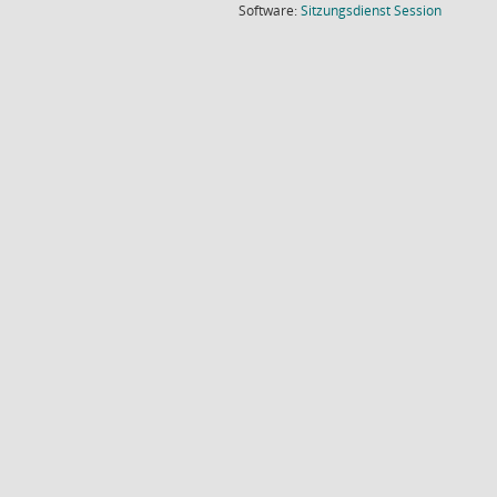
(Wird in
Software:
Sitzungsdienst
Session