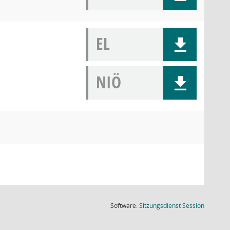
EL
NIÖ
(Wird in
Software:
Sitzungsdienst
Session