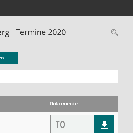
rg - Termine 2020
Rec
en
Dokumente
TO