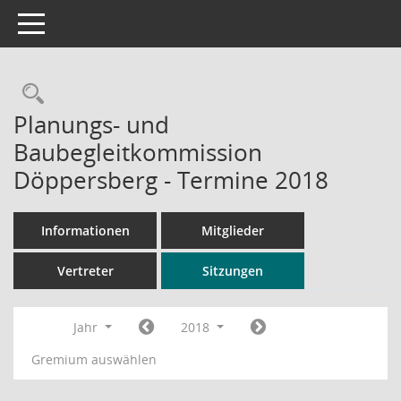
Toggle navigation
Rechercheauswahl
Planungs- und
Baubegleitkommission
Döppersberg - Termine 2018
Informationen
Mitglieder
Vertreter
Sitzungen
Jahr
2018
Gremium auswählen