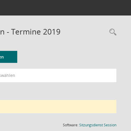
n - Termine 2019
Rec
en
swählen
(Wird in
Software:
Sitzungsdienst
Session