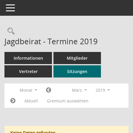
Toggle navigation
Rechercheauswahl
Jagdbeirat - Termine 2019
Informationen
Mitglieder
Vertreter
Sitzungen
Monat
März
2019
Aktuell
Gremium auswählen
Keine Daten gefunden.