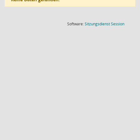
(Wird in
Software:
Sitzungsdienst
Session