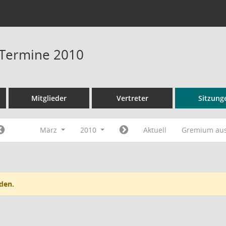
- Termine 2010
Mitglieder
Vertreter
Sitzung
März
2010
Aktuell
Gremium au
den.