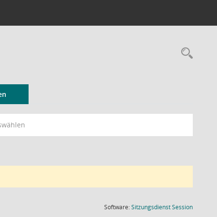
Rec
en
swählen
(Wird in
Software:
Sitzungsdienst
Session