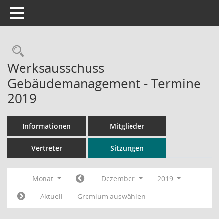
Toggle navigation
Rechercheauswahl
Werksausschuss
Gebäudemanagement - Termine
2019
Informationen
Mitglieder
Vertreter
Sitzungen
Monat
Dezember
2019
Aktuell
Gremium auswählen