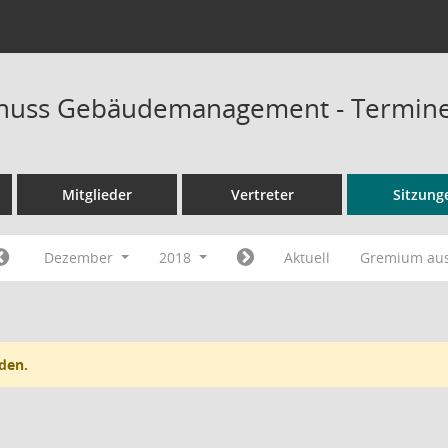
huss Gebäudemanagement - Termin
Mitglieder
Vertreter
Sitzung
Dezember
2018
Aktuell
Gremium au
den.