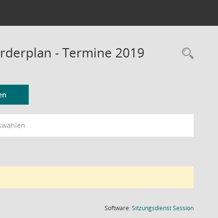
rderplan - Termine 2019
Rec
en
swählen
(Wird in
Software:
Sitzungsdienst
Session