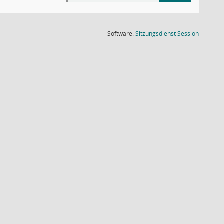
(Wird in
Software:
Sitzungsdienst
Session