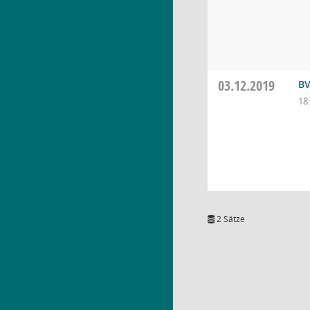
03.12.2019
BV
18
2 Sätze