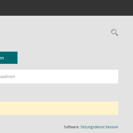
Rec
en
swählen
(Wird in
Software:
Sitzungsdienst
Session