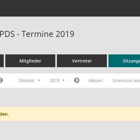
PDS - Termine 2019
Mitglieder
Vertreter
Sitzung
Oktober
2019
Aktuell
Gremium au
den.