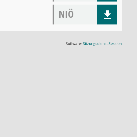
NIÖ
(Wird in
Software:
Sitzungsdienst
Session