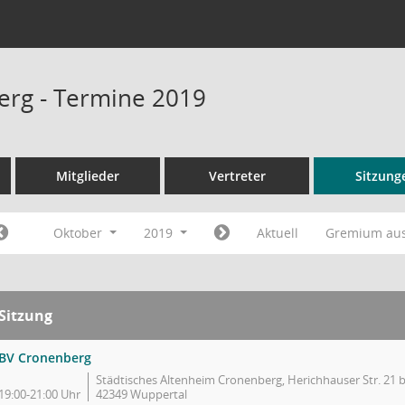
rg - Termine 2019
Mitglieder
Vertreter
Sitzung
Oktober
2019
Aktuell
Gremium au
Sitzung
BV Cronenberg
Städtisches Altenheim Cronenberg, Herichhauser Str. 21 
19:00-21:00 Uhr
42349 Wuppertal