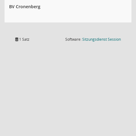
BV Cronenberg
(Wird in
1 Satz
Software:
Sitzungsdienst
Session