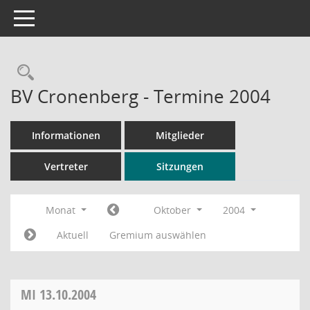
Toggle navigation
Rechercheauswahl
BV Cronenberg - Termine 2004
Informationen
Mitglieder
Vertreter
Sitzungen
Monat
Oktober
2004
Aktuell
Gremium auswählen
MI
13.10.2004