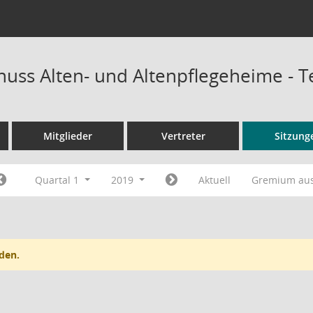
uss Alten- und Altenpflegeheime - 
Mitglieder
Vertreter
Sitzung
Quartal 1
2019
Aktuell
Gremium au
den.