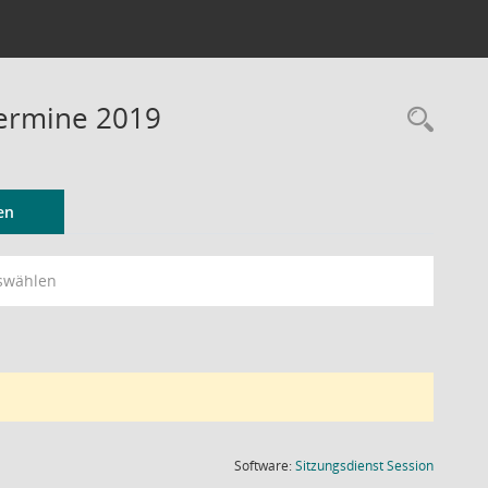
Termine 2019
Rec
en
swählen
(Wird in
Software:
Sitzungsdienst
Session