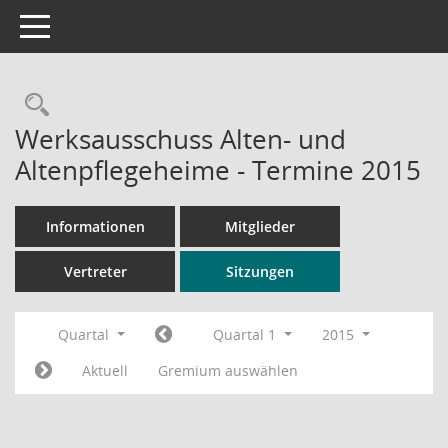
Toggle navigation
Rechercheauswahl
Werksausschuss Alten- und
Altenpflegeheime - Termine 2015
Informationen
Mitglieder
Vertreter
Sitzungen
Quartal
Quartal 1
2015
Aktuell
Gremium auswählen