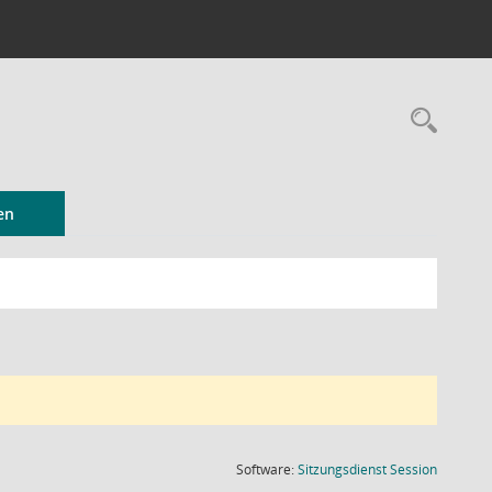
Rec
en
(Wird in
Software:
Sitzungsdienst
Session