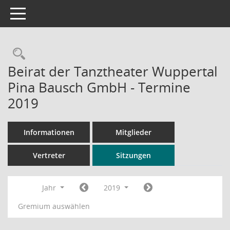
Toggle navigation
Rechercheauswahl
Beirat der Tanztheater Wuppertal
Pina Bausch GmbH - Termine
2019
Informationen
Mitglieder
Vertreter
Sitzungen
Jahr
2019
Gremium auswählen