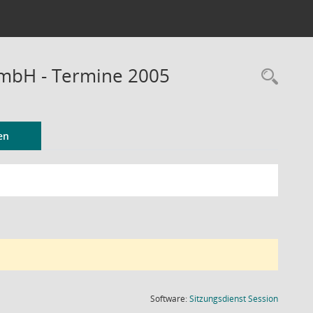
GmbH - Termine 2005
Rec
en
(Wird in
Software:
Sitzungsdienst
Session