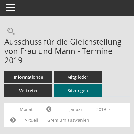
Toggle navigation
Rechercheauswahl
Ausschuss für die Gleichstellung
von Frau und Mann - Termine
2019
Informationen
Mitglieder
Vertreter
Sitzungen
Monat
Januar
2019
Aktuell
Gremium auswählen