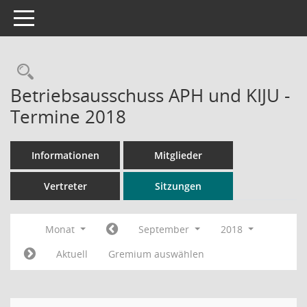
Toggle navigation
Rechercheauswahl
Betriebsausschuss APH und KIJU -
Termine 2018
Informationen
Mitglieder
Vertreter
Sitzungen
Monat
September
2018
Aktuell
Gremium auswählen