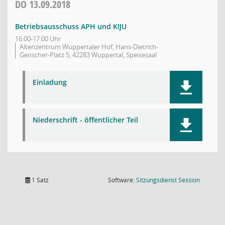
DO
13.09.2018
Betriebsausschuss APH und KIJU
16:00-17:00 Uhr
Altenzentrum Wuppertaler Hof, Hans-Dietrich-
Genscher-Platz 5, 42283 Wuppertal, Speisesaal
Einladung
Niederschrift - öffentlicher Teil
(Wird in
1 Satz
Software:
Sitzungsdienst
Session