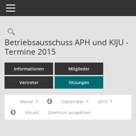
Toggle navigation
Rechercheauswahl
Betriebsausschuss APH und KIJU -
Termine 2015
Informationen
Mitglieder
Vertreter
Sitzungen
Monat
September
2015
Aktuell
Gremium auswählen