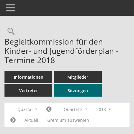
Toggle navigation
Rechercheauswahl
Begleitkommission für den
Kinder- und Jugendförderplan -
Termine 2018
Informationen
Mitglieder
Vertreter
Sitzungen
Quartal
Quartal 3
2018
Aktuell
Gremium auswählen