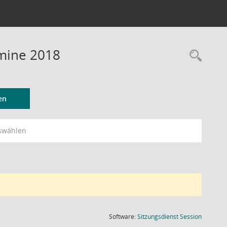
mine 2018
Rec
en
swählen
(Wird in
Software:
Sitzungsdienst
Session