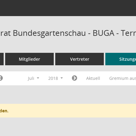
rat Bundesgartenschau - BUGA - Ter
Mitglieder
Vertreter
Sitzung
Juli
2018
Aktuell
Gremium au
den.