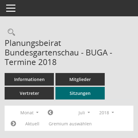
Toggle navigation
Rechercheauswahl
Planungsbeirat
Bundesgartenschau - BUGA -
Termine 2018
Informationen
Mitglieder
Vertreter
Sitzungen
Monat
Juli
2018
Aktuell
Gremium auswählen