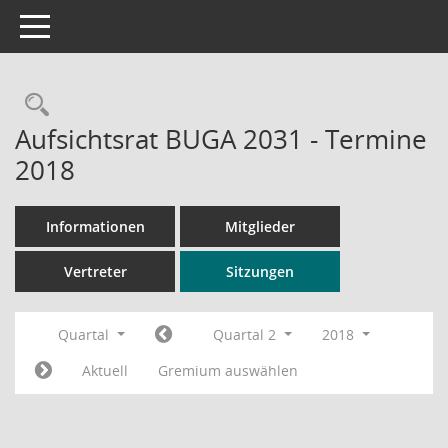
Toggle navigation
Rechercheauswahl
Aufsichtsrat BUGA 2031 - Termine
2018
Informationen
Mitglieder
Vertreter
Sitzungen
Quartal
Quartal 2
2018
Aktuell
Gremium auswählen