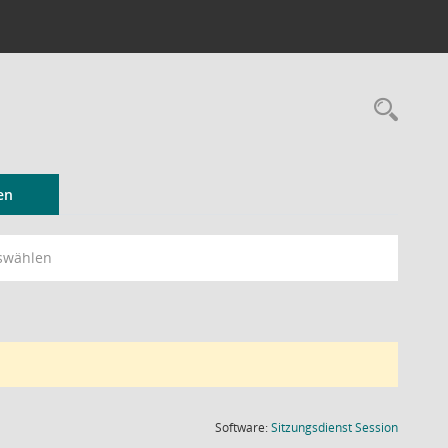
Rec
en
swählen
(Wird in
Software:
Sitzungsdienst
Session