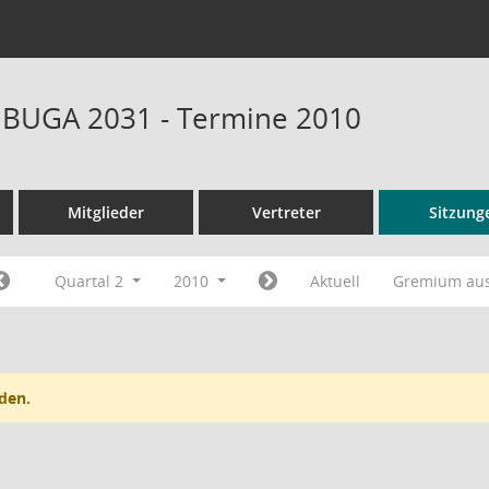
t BUGA 2031 - Termine 2010
Mitglieder
Vertreter
Sitzung
Quartal 2
2010
Aktuell
Gremium au
den.