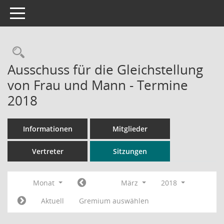
Toggle navigation
Rechercheauswahl
Ausschuss für die Gleichstellung
von Frau und Mann - Termine
2018
Informationen
Mitglieder
Vertreter
Sitzungen
Monat
März
2018
Aktuell
Gremium auswählen