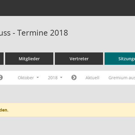
ss - Termine 2018
Mitglieder
Vertreter
Sitzung
Oktober
2018
Aktuell
Gremium au
den.