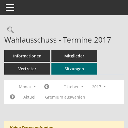
Toggle navigation
Rechercheauswahl
Wahlausschuss - Termine 2017
Informationen
Mitglieder
Vertreter
Sitzungen
Monat
Oktober
2017
Aktuell
Gremium auswählen
Keine Daten gefunden.