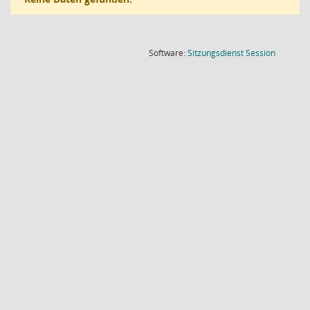
(Wird in
Software:
Sitzungsdienst
Session