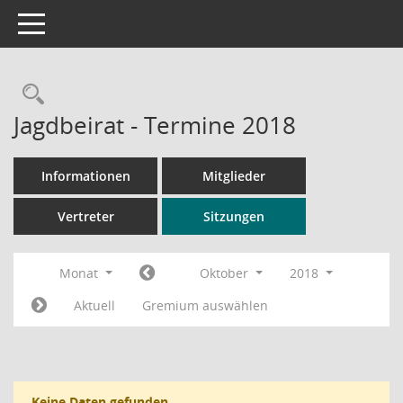
Toggle navigation
Rechercheauswahl
Jagdbeirat - Termine 2018
Informationen
Mitglieder
Vertreter
Sitzungen
Monat
Oktober
2018
Aktuell
Gremium auswählen
Keine Daten gefunden.