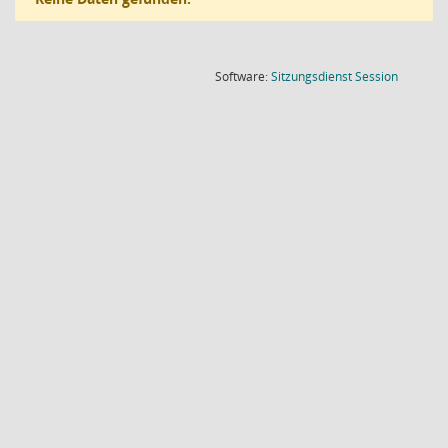
(Wird in
Software:
Sitzungsdienst
Session