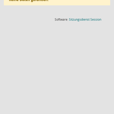
(Wird in
Software:
Sitzungsdienst
Session