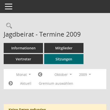
Toggle navigation
Rechercheauswahl
Jagdbeirat - Termine 2009
Informationen
Mitglieder
Vertreter
Sitzungen
Monat
Oktober
2009
Aktuell
Gremium auswählen
Keine Daten gefunden.