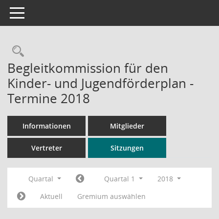
Toggle navigation
Rechercheauswahl
Begleitkommission für den
Kinder- und Jugendförderplan -
Termine 2018
Informationen
Mitglieder
Vertreter
Sitzungen
Quartal
Quartal 1
2018
Aktuell
Gremium auswählen