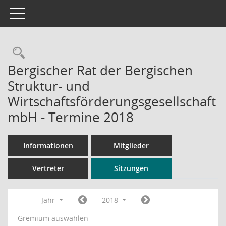
Toggle navigation
Rechercheauswahl
Bergischer Rat der Bergischen
Struktur- und
Wirtschaftsförderungsgesellschaft
mbH - Termine 2018
Informationen
Mitglieder
Vertreter
Sitzungen
Jahr
2018
Gremium auswählen