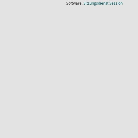
(Wird in
Software:
Sitzungsdienst
Session