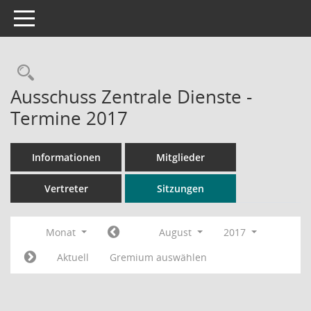
Toggle navigation
Rechercheauswahl
Ausschuss Zentrale Dienste -
Termine 2017
Informationen
Mitglieder
Vertreter
Sitzungen
Monat
August
2017
Aktuell
Gremium auswählen