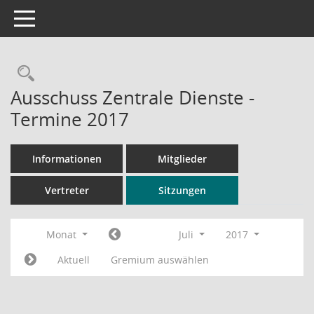
Toggle navigation
Rechercheauswahl
Ausschuss Zentrale Dienste -
Termine 2017
Informationen
Mitglieder
Vertreter
Sitzungen
Monat
Juli
2017
Aktuell
Gremium auswählen