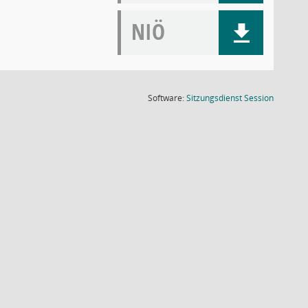
NIÖ
(Wird in
Software:
Sitzungsdienst
Session