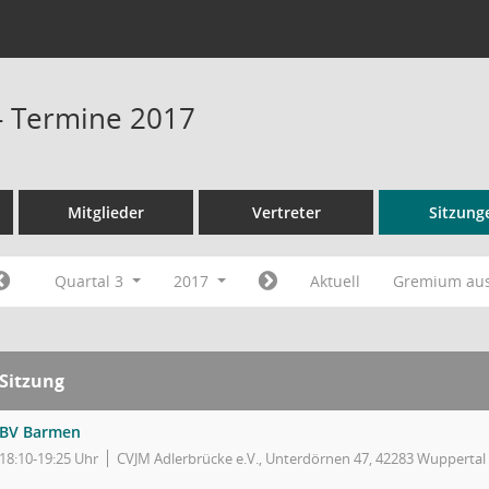
- Termine 2017
Mitglieder
Vertreter
Sitzung
Quartal 3
2017
Aktuell
Gremium au
Sitzung
BV Barmen
18:10-19:25 Uhr
CVJM Adlerbrücke e.V., Unterdörnen 47, 42283 Wuppertal