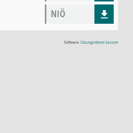
NIÖ
(Wird in
Software:
Sitzungsdienst
Session