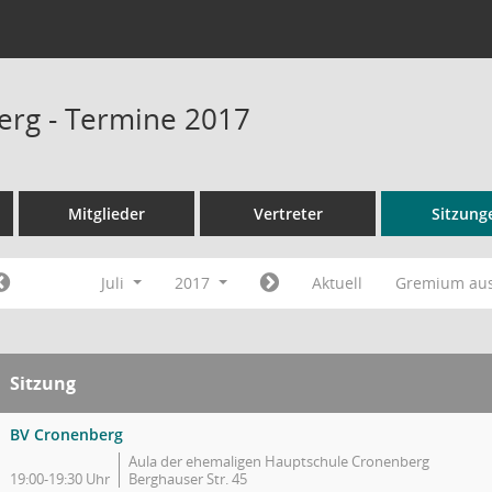
rg - Termine 2017
Mitglieder
Vertreter
Sitzung
Juli
2017
Aktuell
Gremium au
Sitzung
BV Cronenberg
Aula der ehemaligen Hauptschule Cronenberg
19:00-19:30 Uhr
Berghauser Str. 45