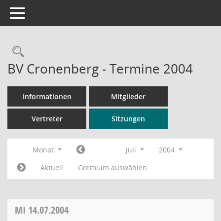
Toggle navigation
Rechercheauswahl
BV Cronenberg - Termine 2004
Informationen
Mitglieder
Vertreter
Sitzungen
Monat
Juli
2004
Aktuell
Gremium auswählen
MI
14.07.2004