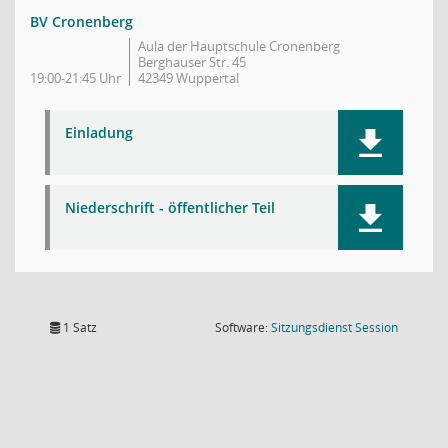
BV Cronenberg
Aula der Hauptschule Cronenberg
Berghauser Str. 45
19:00-21:45 Uhr
42349 Wuppertal
Einladung
Niederschrift - öffentlicher Teil
(Wird in
1 Satz
Software:
Sitzungsdienst
Session