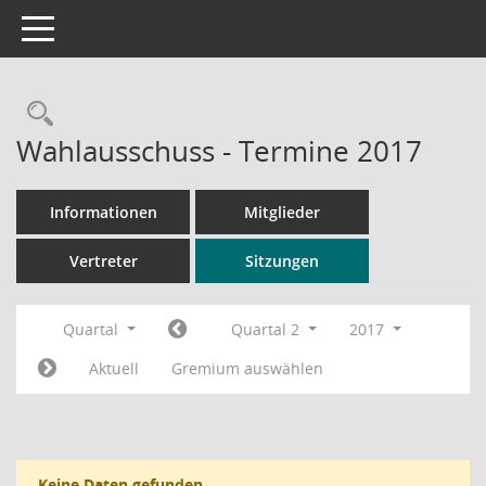
Toggle navigation
Rechercheauswahl
Wahlausschuss - Termine 2017
Informationen
Mitglieder
Vertreter
Sitzungen
Quartal
Quartal 2
2017
Aktuell
Gremium auswählen
Keine Daten gefunden.