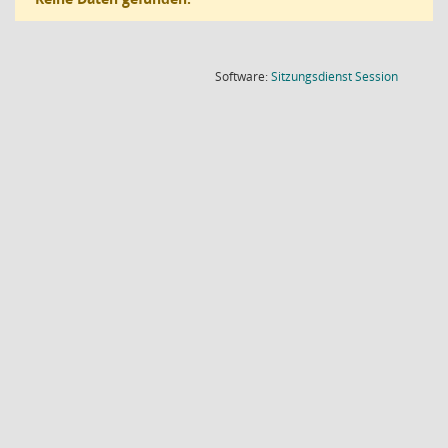
(Wird in
Software:
Sitzungsdienst
Session