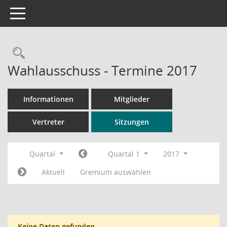
Toggle navigation
Rechercheauswahl
Wahlausschuss - Termine 2017
Informationen
Mitglieder
Vertreter
Sitzungen
Quartal
Quartal 1
2017
Aktuell
Gremium auswählen
Keine Daten gefunden.