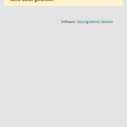
(Wird in
Software:
Sitzungsdienst
Session