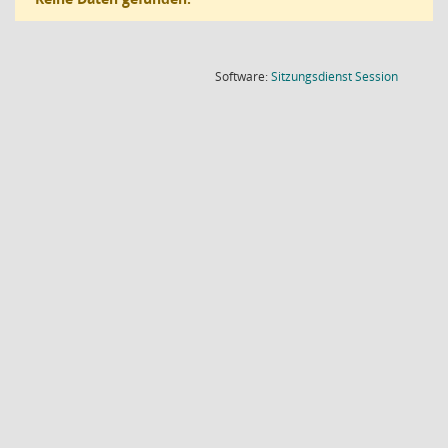
(Wird in
Software:
Sitzungsdienst
Session