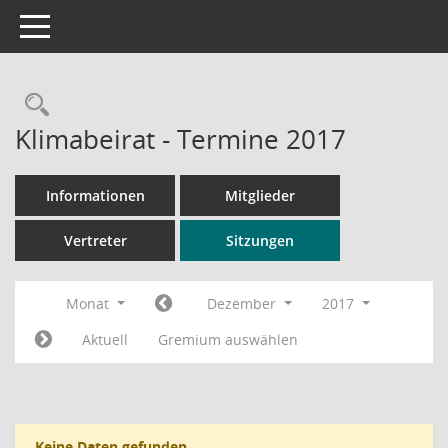
Toggle navigation
Rechercheauswahl
Klimabeirat - Termine 2017
Informationen
Mitglieder
Vertreter
Sitzungen
Monat
Dezember
2017
Aktuell
Gremium auswählen
Keine Daten gefunden.