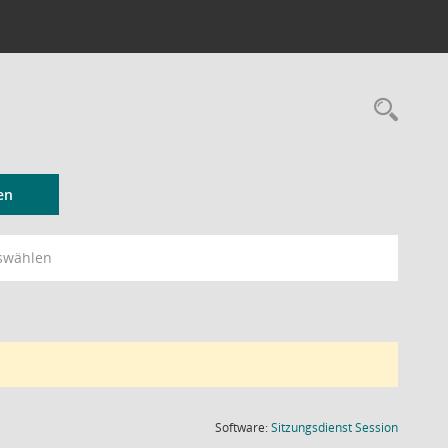
Rec
en
swählen
(Wird in
Software:
Sitzungsdienst
Session