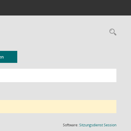
Rec
en
(Wird in
Software:
Sitzungsdienst
Session