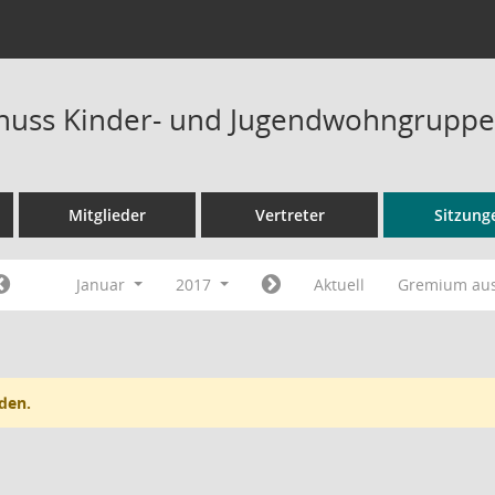
huss Kinder- und Jugendwohngruppe
Mitglieder
Vertreter
Sitzung
Januar
2017
Aktuell
Gremium au
den.