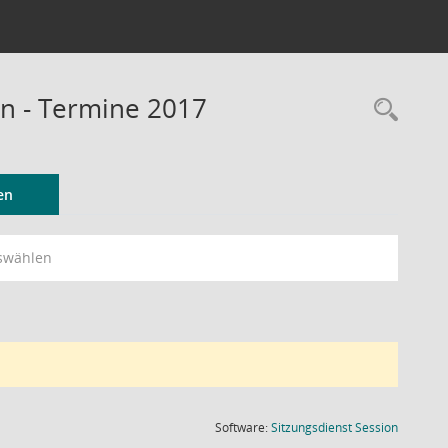
n - Termine 2017
Rec
en
swählen
(Wird in
Software:
Sitzungsdienst
Session